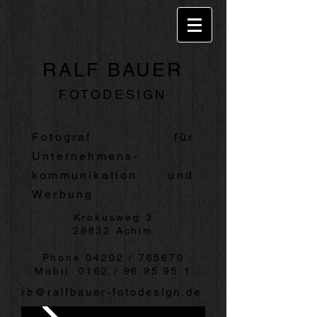
RALF
BAUER
FOTODESIGN
Fotograf für
Unternehmens-
kommunikation und
Werbung
Krokusweg 3
28832 Achim
Phone 04202 / 765670
Mobil 0162 /
96 95 95 1
rb@ralfbauer-fotodesign.de